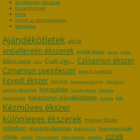
Antiallergén ékszerek
Ékszertörténet
Hírek
Színek az asztrológiában
Workshop
Ajándékötletek
akció
antiallergén ékszerek
anyák napja
barna
bordó
Czinamon ékszer
Csak úgy...
Bálint napja
bíbor
Czinamon üvegékszer
Egyedi nyaklánc
Egyedi ékszer
Farsang
fémmentes ékszerek
Férfi ékszer
horoszkóp
gyöngy ékszerek
húsvéti ékszer
Húsvétra
Karácsonyi ajándékötletek
igazgyöngy
kék
kokárda
Kézműves ékszer
különleges ékszerek
magyar ékszer
millefiori
muránói ékszerek
március15
Nyereményjáték
színek
nőnap
pasztell
Páros ajándék
Páros ékszerek
rózsaszín