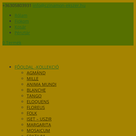
+36305803931
info@czinamon-ekszer.hu
Rólam
Fiókom
Kosár
Pénztár
0 Termék
FŐOLDAL -KOLLEKCIÓ
AGMÁND
MILLE
ANIMA MUNDI
BLANCHE
TANGO
ELOQUENS
FLOREUS
FOLK
ISET – USZIR
MARGARITA
MOSAICUM