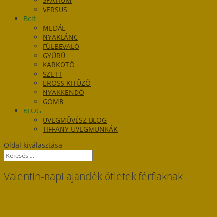
SPATIUM
VERSUS
Bolt
MEDÁL
NYAKLÁNC
FÜLBEVALÓ
GYŰRŰ
KARKÖTŐ
SZETT
BROSS KITŰZŐ
NYAKKENDŐ
GOMB
BLOG
ÜVEGMŰVÉSZ BLOG
TIFFANY ÜVEGMUNKÁK
Oldal kiválasztása
Valentin-napi ajándék ötletek férfiaknak