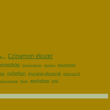
Czinamon ékszer
...
oroszkóp
igazgyöngy
húsvéti ékszer
Húsvétra
millefiori
zer
muránói ékszerek
március15
workshop
zöld
Vásár
rágos ékszerek