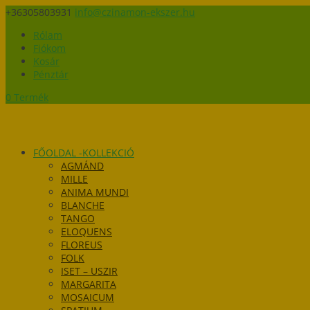
+36305803931
info@czinamon-ekszer.hu
Rólam
Fiókom
Kosár
Pénztár
0 Termék
FŐOLDAL -KOLLEKCIÓ
AGMÁND
MILLE
ANIMA MUNDI
BLANCHE
TANGO
ELOQUENS
FLOREUS
FOLK
ISET – USZIR
MARGARITA
MOSAICUM