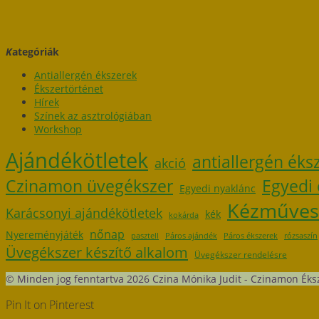
K
ategóriák
Antiallergén ékszerek
Ékszertörténet
Hírek
Színek az asztrológiában
Workshop
Ajándékötletek
antiallergén éks
akció
Czinamon üvegékszer
Egyedi 
Egyedi nyaklánc
Kézműves
Karácsonyi ajándékötletek
kék
kokárda
nőnap
Nyereményjáték
pasztell
Páros ajándék
Páros ékszerek
rózsaszín
Üvegékszer készítő alkalom
Üvegékszer rendelésre
© Minden jog fenntartva 2026 Czina Mónika Judit - Czinamon Éks
Pin It on Pinterest