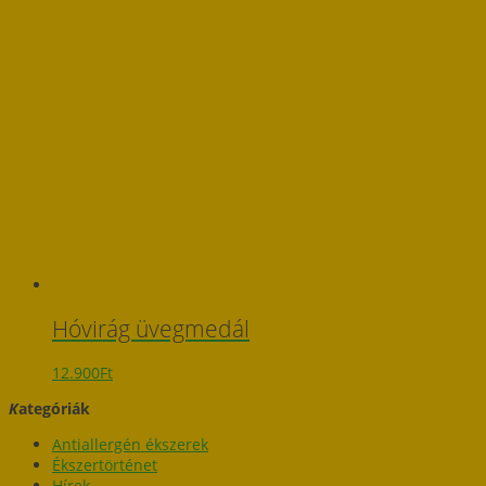
Hóvirág üvegmedál
12.900
Ft
K
ategóriák
Antiallergén ékszerek
Ékszertörténet
Hírek