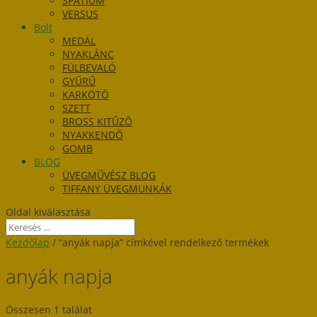
SPATIUM
VERSUS
Bolt
MEDÁL
NYAKLÁNC
FÜLBEVALÓ
GYŰRŰ
KARKÖTŐ
SZETT
BROSS KITŰZŐ
NYAKKENDŐ
GOMB
BLOG
ÜVEGMŰVÉSZ BLOG
TIFFANY ÜVEGMUNKÁK
Oldal kiválasztása
Kezdőlap
/ “anyák napja” címkével rendelkező termékek
anyák napja
Összesen 1 találat