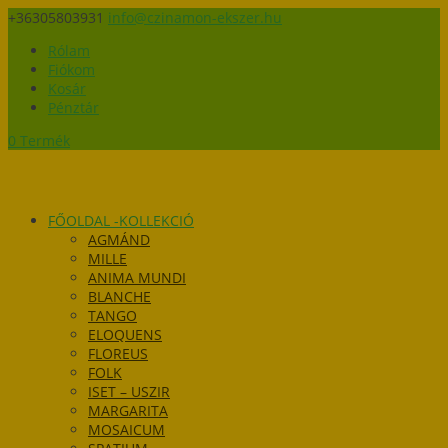
+36305803931
info@czinamon-ekszer.hu
Rólam
Fiókom
Kosár
Pénztár
0 Termék
FŐOLDAL -KOLLEKCIÓ
AGMÁND
MILLE
ANIMA MUNDI
BLANCHE
TANGO
ELOQUENS
FLOREUS
FOLK
ISET – USZIR
MARGARITA
MOSAICUM