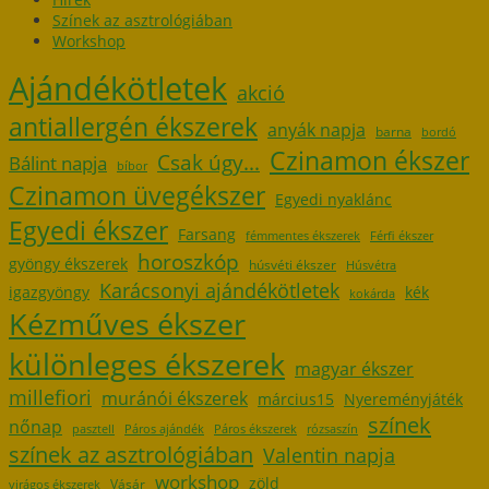
Színek az asztrológiában
Workshop
Ajándékötletek
akció
antiallergén ékszerek
anyák napja
barna
bordó
Czinamon ékszer
Csak úgy...
Bálint napja
bíbor
Czinamon üvegékszer
Egyedi nyaklánc
Egyedi ékszer
Farsang
fémmentes ékszerek
Férfi ékszer
horoszkóp
gyöngy ékszerek
húsvéti ékszer
Húsvétra
Karácsonyi ajándékötletek
igazgyöngy
kék
kokárda
Kézműves ékszer
különleges ékszerek
magyar ékszer
millefiori
muránói ékszerek
március15
Nyereményjáték
színek
nőnap
pasztell
Páros ajándék
Páros ékszerek
rózsaszín
színek az asztrológiában
Valentin napja
workshop
zöld
Vásár
virágos ékszerek