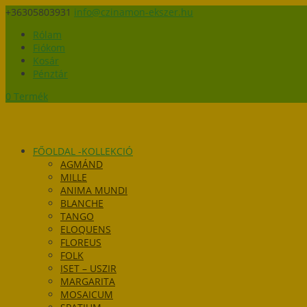
+36305803931
info@czinamon-ekszer.hu
Rólam
Fiókom
Kosár
Pénztár
0 Termék
FŐOLDAL -KOLLEKCIÓ
AGMÁND
MILLE
ANIMA MUNDI
BLANCHE
TANGO
ELOQUENS
FLOREUS
FOLK
ISET – USZIR
MARGARITA
MOSAICUM