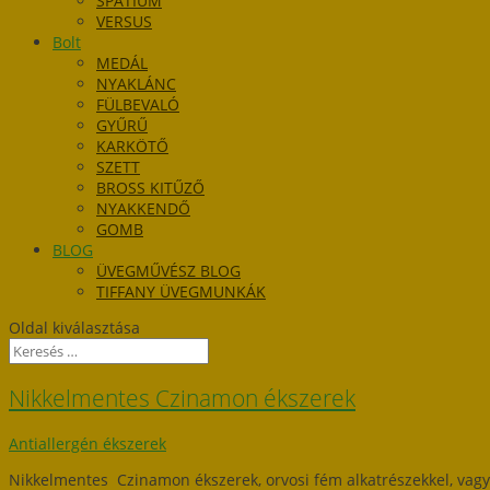
SPATIUM
VERSUS
Bolt
MEDÁL
NYAKLÁNC
FÜLBEVALÓ
GYŰRŰ
KARKÖTŐ
SZETT
BROSS KITŰZŐ
NYAKKENDŐ
GOMB
BLOG
ÜVEGMŰVÉSZ BLOG
TIFFANY ÜVEGMUNKÁK
Oldal kiválasztása
Nikkelmentes Czinamon ékszerek
Antiallergén ékszerek
Nikkelmentes Czinamon ékszerek, orvosi fém alkatrészekkel, vagy 