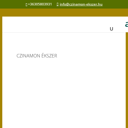
+36305803931
info@czinamon-ekszer.hu
CZINAMON ÉKSZER