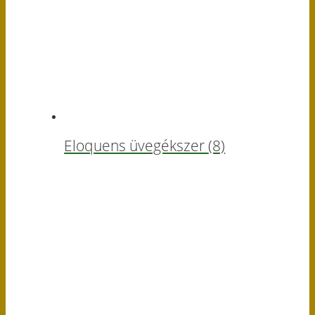
Eloquens üvegékszer
(8)